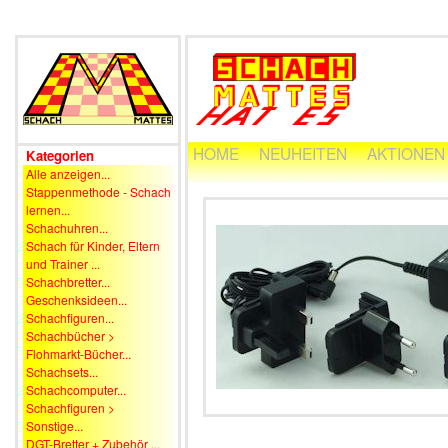
HOME
NEUHEITEN
AKTIONEN
Kategorien
Alle anzeigen...
Stappenmethode - Schach
lernen...
Schachuhren...
Schach für Kinder, Eltern
und Trainer ...
Schachbretter...
Geschenksideen...
Schachfiguren...
Schachbücher >
Flohmarkt-Bücher...
Schachsets...
Schachcomputer...
Schachfiguren >
Sonstige...
DGT-Bretter + Zubehör ...