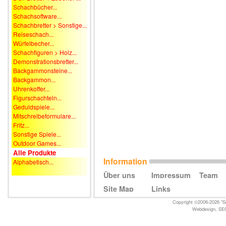
Schachbücher...
Schachsoftware...
Schachbretter > Sonstige...
Reiseschach...
Würfelbecher...
Schachfiguren > Holz...
Demonstrationsbretter...
Backgammonsteine...
Backgammon...
Uhrenkoffer...
Figurschachteln...
Geduldspiele...
Mitschreibeformulare...
Fritz...
Sonstige Spiele...
Outdoor Games...
Alle Produkte
Information
Alphabetisch...
Über uns
Impressum
Team
Site Map
Links
Copyright ©2006-2026 "Sc
Webdesign
,
SE