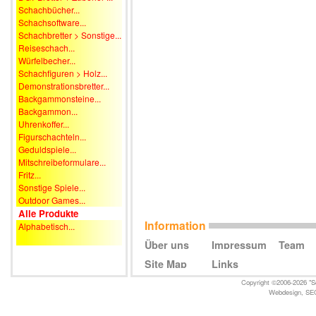
Schachbücher...
Schachsoftware...
Schachbretter > Sonstige...
Reiseschach...
Würfelbecher...
Schachfiguren > Holz...
Demonstrationsbretter...
Backgammonsteine...
Backgammon...
Uhrenkoffer...
Figurschachteln...
Geduldspiele...
Mitschreibeformulare...
Fritz...
Sonstige Spiele...
Outdoor Games...
Alle Produkte
Information
Alphabetisch...
Über uns
Impressum
Team
Site Map
Links
Copyright ©2006-2026 "Sc
Webdesign
,
SE