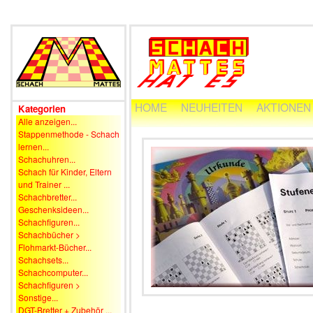
HOME
NEUHEITEN
AKTIONEN
Kategorien
Alle anzeigen...
Stappenmethode - Schach
lernen...
Schachuhren...
Schach für Kinder, Eltern
und Trainer ...
Schachbretter...
Geschenksideen...
Schachfiguren...
Schachbücher >
Flohmarkt-Bücher...
Schachsets...
Schachcomputer...
Schachfiguren >
Sonstige...
DGT-Bretter + Zubehör ...