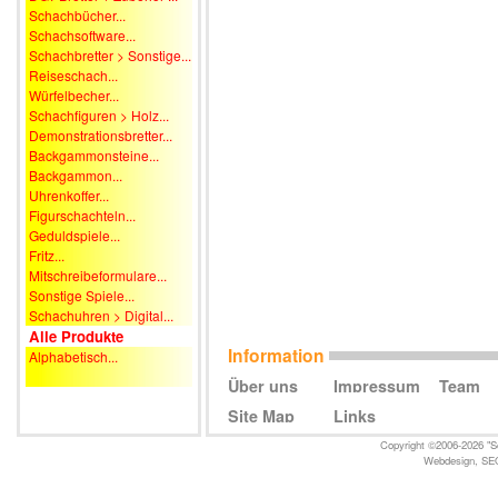
Schachbücher...
Schachsoftware...
Schachbretter > Sonstige...
Reiseschach...
Würfelbecher...
Schachfiguren > Holz...
Demonstrationsbretter...
Backgammonsteine...
Backgammon...
Uhrenkoffer...
Figurschachteln...
Geduldspiele...
Fritz...
Mitschreibeformulare...
Sonstige Spiele...
Schachuhren > Digital...
Alle Produkte
Information
Alphabetisch...
Über uns
Impressum
Team
Site Map
Links
Copyright ©2006-2026 "Sc
Webdesign
,
SE